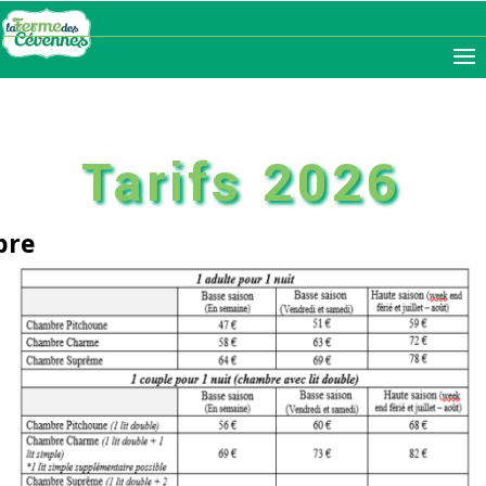
04.66.45.10.90

Tarifs 2026
bre